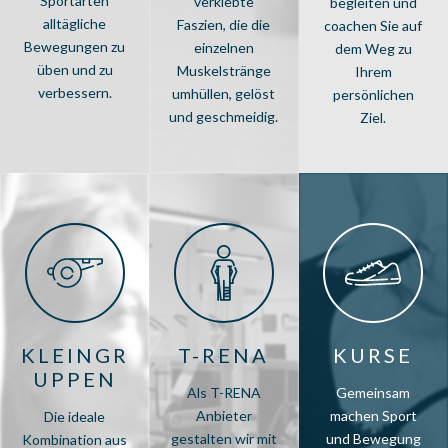
Sportarten
verklebte
begleiten und
alltägliche
Faszien, die die
coachen Sie auf
Bewegungen zu
einzelnen
dem Weg zu
üben und zu
Muskelstränge
Ihrem
verbessern.
umhüllen, gelöst
persönlichen
und geschmeidig.
Ziel.
KLEINGR
T-RENA
KURSE
UPPEN
Als T-RENA
Gemeinsam
Anbieter
machen Sport
Die ideale
gestalten wir mit
und Bewegung
Kombination aus