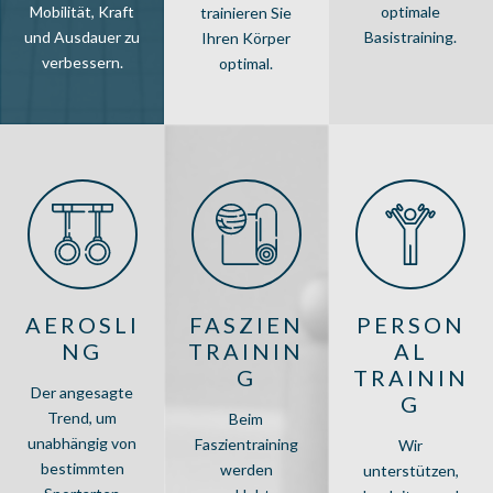
Mobilität, Kraft
optimale
trainieren Sie
und Ausdauer zu
Basistraining.
Ihren Körper
verbessern.
optimal.
AEROSLI
FASZIEN
PERSON
NG
TRAININ
AL
G
TRAININ
Der angesagte
G
Trend, um
Beim
unabhängig von
Faszientraining
Wir
bestimmten
werden
unterstützen,