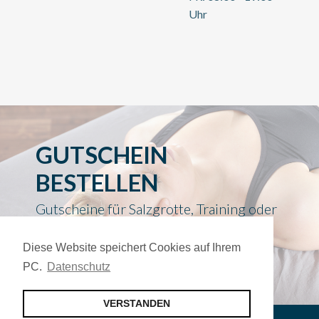
Uhr
GUTSCHEIN
BESTELLEN
Gutscheine für Salzgrotte, Training oder
Therapie im Sport & Reha-Zentrum Dr.
Diese Website speichert Cookies auf Ihrem
Unkrig sind auch tolle Geschenkideen.
PC.
Datenschutz
Sie erhalten nach der
VERSTANDEN
Gutscheinbestellung eine