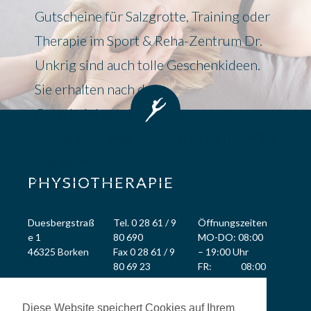
Gutscheine für Salzgrotte, Training oder
Therapie im Sport & Reha-Zentrum Dr.
Unkrig sind auch tolle Geschenkideen.
Sie erhalten nach der
Gutscheinbestellung eine
Bestätigungsmail (i.d.R. innerhalb von 24
Stunden).
PHYSIOTHERAPIE
MEHR ERFAHREN
Duesbergstraß
Tel. 0 28 61 / 9
Öffnungszeiten
e 1
80 690
MO-DO: 08:00
46325 Borken
Fax 0 28 61 / 9
– 19:00 Uhr
80 69 23
FR: 08:00
– 17:00 Uhr
Diese Website speichert Cookies auf Ihrem