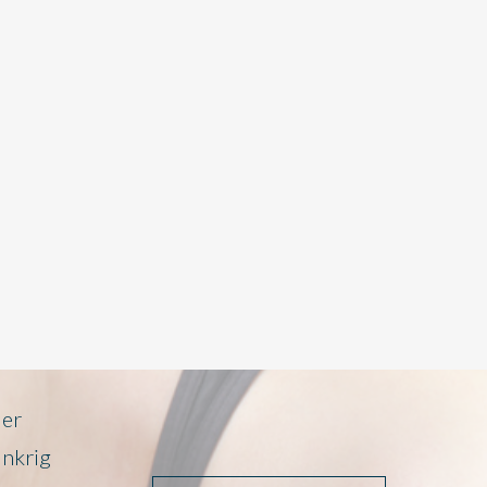
der
Unkrig