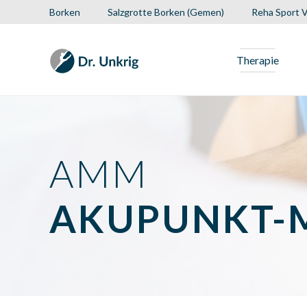
Borken
Salzgrotte Borken (Gemen)
Reha Sport V
Therapie
Therapie
Training
Mentale Gesundheit
Für Unternehmen
Kinder
AMM
Karriere
Neuigkeiten
AKUPUNKT-
Über uns
Borken
Salzgrotte Borken (Gemen)
Reha Sport Verein