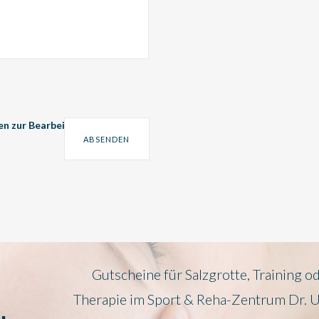
en zur Bearbeitung Ihres
Gutscheine für Salzgrotte, Training o
Therapie im Sport & Reha-Zentrum Dr. 