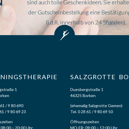
N
sind auch tolle Geschenkideen. Sie erhalt
der Gutscheinbestellung eine Bestätigun
(i.d.R. innerhalb von 24 Stunden).
ININGSTHERAPIE
SALZGROTTE
_
BO
gstraße 1
Duesbergstraße 1
orken
46325 Borken
 61 / 9 80 690
(ehemalig Salzgrotte Gemen)
61 / 9 80 69 23
Tel. 0 28 61 / 9 80 69 50
szeiten
Öffnungszeiten
08:00 – 20:00 Uhr
MO-FR: 09:00 – 12:00 Uhr