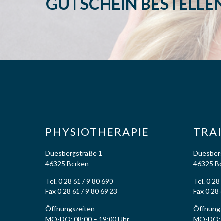
GUTSCHEIN BESTELLE
PHYSIOTHERAPIE
TRA
Duesbergstraße 1
Duesber
46325 Borken
46325 B
Tel. 0 28 61 / 9 80 690
Tel. 0 28
Fax 0 28 61 / 9 80 69 23
Fax 0 28 
Öffnungszeiten
Öffnung
MO-DO: 08:00 – 19:00 Uhr
MO-DO: 