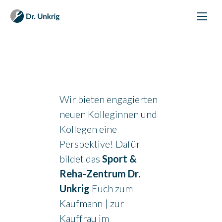
Therapie
Training
Mentale Gesundheit
Wir bieten engagierten
Für Unternehmen
neuen Kolleginnen und
Kollegen eine
Kinder
Perspektive! Dafür
Karriere
bildet das
Sport &
Neuigkeiten
Reha-Zentrum Dr.
Über uns
Unkrig
Euch zum
Kaufmann | zur
Borken
Kauffrau im