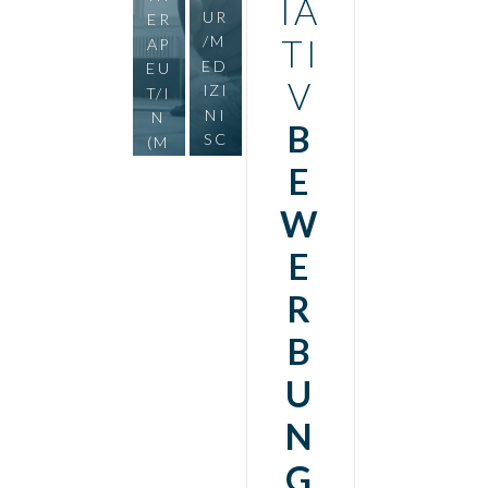
IA
UR
ER
/M
TI
AP
ED
EU
V
IZI
T/I
NI
N
B
SC
(M
HE
/W
E
R
/D
W
BA
)
DE
B
E
M
O
EI
RK
R
ST
EN
ER
B
(M
U
/W
/D
N
)
B
G
O