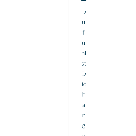
RK
D
EN
u
f
ü
hl
st
D
ic
h
a
n
g
e