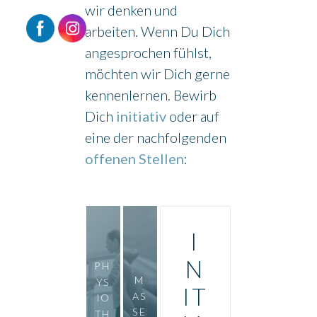
wir denken und
arbeiten. Wenn Du Dich
angesprochen fühlst,
möchten wir Dich gerne
kennenlernen. Bewirb
Dich
initiativ
oder auf
eine der nachfolgenden
offenen Stellen
:
I
N
PH
M
YS
IT
AS
IO
SE
TH