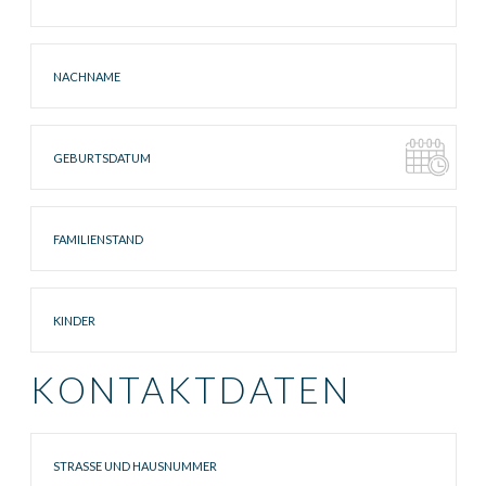
Salzgrotte Borken (Gemen)
Reha Sport Verein
Nachname
GUTSCHEIN BESTELLEN
Geburtsdatum
Familienstand
Kinder
KONTAKTDATEN
Straße
Hausnummer