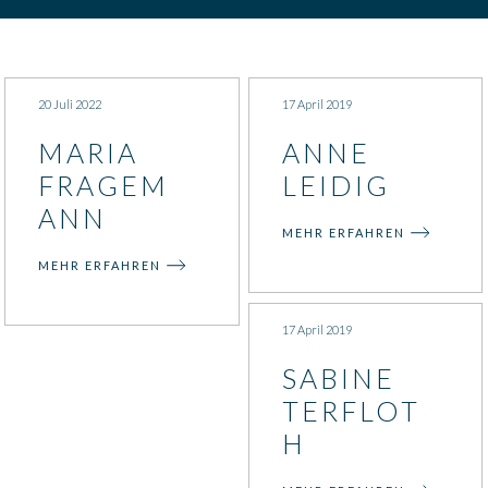
Salzgrotte Borken (Gemen)
Reha Sport Verein
20 Juli 2022
17 April 2019
GUTSCHEIN BESTELLEN
MARIA
ANNE
FRAGEM
LEIDIG
ANN
MEHR ERFAHREN
MEHR ERFAHREN
17 April 2019
SABINE
TERFLOT
H