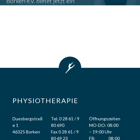
Borken e.V. bietet jetzt ein
Salzgrotte Borken (Gemen)
Bewegungsprogramm für
Reha Sport Verein
psychisch erkrankte
Menschen an.
GUTSCHEIN BESTELLEN
MEHR ERFAHREN
PHYSIOTHERAPIE
Duesbergstraß
Tel. 0 28 61 / 9
Öffnungszeiten
e 1
80 690
MO-DO: 08:00
46325 Borken
Fax 0 28 61 / 9
– 19:00 Uhr
80 69 23
FR: 08:00