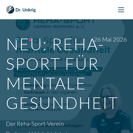
Therapie
NEU: REHA-
26 Mai 2026
Training
Mentale Gesundheit
SPORT FÜR
Für Unternehmen
MENTALE
Kinder
Karriere
GESUNDHEIT
Neuigkeiten
Über uns
Der Reha-Sport-Verein
Borken